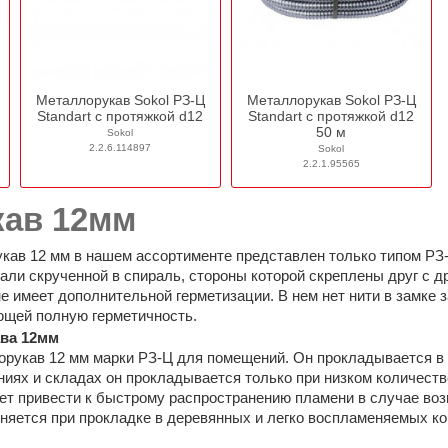
Металлорукав Sokol РЗ-Ц
Металлорукав Sokol РЗ-Ц
Standart c протяжкой d12
Standart c протяжкой d12
50 м
Sokol
2.2.6.114897
Sokol
2.2.1.95565
кав 12мм
кав 12 мм в нашем ассортименте представлен только типом РЗ
ли скрученной в спираль, стороны которой скреплены друг с 
 имеет дополнительной герметизации. В нем нет нити в замке 
щей полную герметичность.
ва 12мм
рукав 12 мм марки РЗ-Ц для помещений. Он прокладывается в 
ях и складах он прокладывается только при низком количестве 
ет привести к быстрому распространению пламени в случае воз
яется при прокладке в деревянных и легко воспламеняемых ко