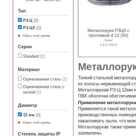
Тип
РЗ-Ц
(2)
РЗ-ЦХ
(1)
Металлорука РЗЦХ с
протяжкой d 12 (50)
Сброс этой группы
Sokol
2.2.2.76172
Серия
Standard
(2)
Металлору
Материал
Тонкий стальной металлору
Оцинкованная сталь
(2)
из полосы нержавеющей ста
Оцинкованная сталь с
Металлорукав РЗ-Ц 12мм не
ниткой
(1)
ПВХ оболочки обеспечиваю
Применение металлорука
Диаметр
Применяется такой металло
производственных помещени
12 мм
(3)
накапливать пыли, что мож
Сброс этой группы
Металлорукав также примен
заземлены.
Степень защиты IP