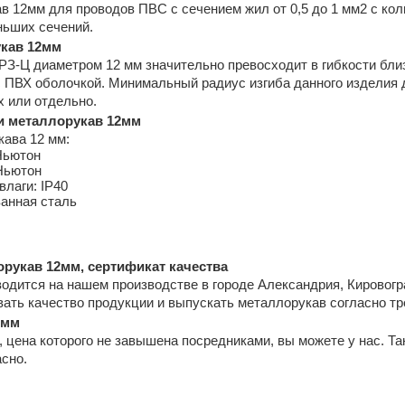
 12мм для проводов ПВС с сечением жил от 0,5 до 1 мм2 с коли
ньших сечений.
укав 12мм
РЗ-Ц диаметром 12 мм значительно превосходит в гибкости бли
 ПВХ оболочкой. Минимальный радиус изгиба данного изделия д
х или отдельно.
и металлорукав 12мм
кава 12 мм:
Ньютон
 Ньютон
влаги: IP40
анная сталь
рукав 12мм, сертификат качества
одится на нашем производстве в городе Александрия, Кировогр
ать качество продукции и выпускать металлорукав согласно т
2мм
 цена которого не завышена посредниками, вы можете у нас. Так
асно.