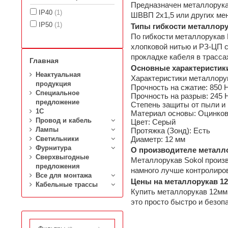
Предназначен металлорукав
IP40
(1)
ШВВП 2х1,5 или других ме
IP50
(1)
Типы гибкости металлор
По гибкости металлорукав 
хлопковой нитью и РЗ-ЦП с
прокладке кабеля в трасса
Главная
Основные характеристик
Неактуальная
Характеристики металлору
продукция
Прочность на сжатие: 850 
Специальное
Прочность на разрыв: 245
предложение
Степень защиты от пыли и 
1C
Материал основы: Оцинков
Провод и кабель
Цвет: Серый
Лампы
Протяжка (Зонд): Есть
Светильники
Диаметр: 12 мм
Фурнитура
О производителе металло
Сверхвыгодные
Металлорукав Sokol произв
предложения
намного лучше контролиров
Все для монтажа
Цены на металлорукав 1
Кабельные трассы
Купить металлорукав 12мм,
это просто быстро и безоп