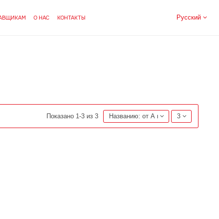
Русский
АВЩИКАМ
О НАС
КОНТАКТЫ
Показано 1-3 из 3
Названию: от А к Я
3