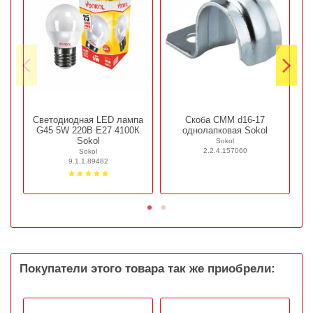
Светодиодная LED лампа
Скоба СММ d16-17
G45 5W 220В E27 4100К
однолапковая Sokol
Sokol
Sokol
2.2.4.157060
Sokol
9.1.1.89482
Покупатели этого товара так же приобрели: