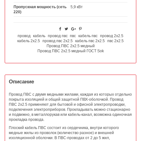
Пропускная мощность (сеть
5,9 кВт
220)
провод
кабель
провод пвс
пвс
кабель пвс
провод 2х2.5
кабель 2х2.5
провод пвс 2х2.5
кабель пвс 2х2.5
пвс 2х2.5
Провод ПВС 2х2.5 медный
Провод ПВС 2х2.5 медный ГОСТ Sok
Описание
Провод ПВС с двумя медными жилами, каждая из которых отдельно
покрыта изоляцией и общей защитной ПВХ-оболочкой. Провод
ПВС 2х2.5 применяют для бытовой и офисной электропроводки,
подключения электроприборов. Прокладывать можно стационарно
и подвижно, в металлорукав или кабель-канал, возможна одиночная
прокладка провода.
Плоский кабель ПВС состоит из сердечника, внутри которого
медные жилы из проволок (количество разное) и внешней
изоляционной оболочки. В ПВС-проводах от 2 до 5 жил,