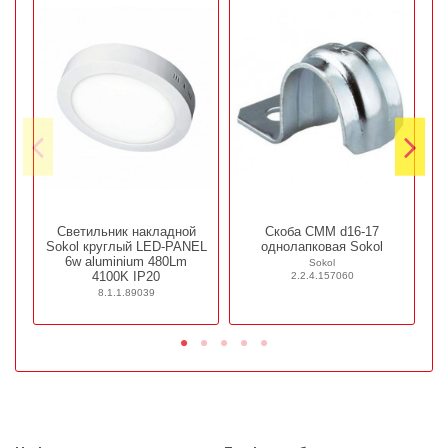
Светильник накладной
Скоба СММ d16-17
К
Sokol круглый LED-PANEL
однолапковая Sokol
6w aluminium 480Lm
Sokol
4100K IP20
2.2.4.157060
8.1.1.89039