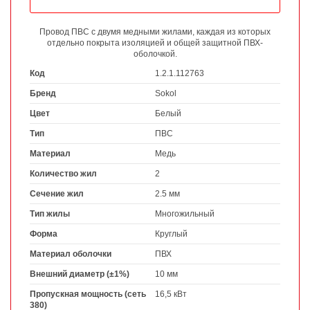
Провод ПВС с двумя медными жилами, каждая из которых
отдельно покрыта изоляцией и общей защитной ПВХ-
оболочкой.
Код
1.2.1.112763
Бренд
Sokol
Цвет
Белый
Тип
ПВС
Материал
Медь
Количество жил
2
Сечение жил
2.5 мм
Тип жилы
Многожильный
Форма
Круглый
Материал оболочки
ПВХ
Внешний диаметр (±1%)
10 мм
Пропускная мощность (сеть
16,5 кВт
380)